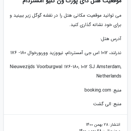
موقعیت هتل دای پورت ون کلیو آمستردام
می توانید موقعیت مکانی هتل را در نقشه گوگل زیر ببینید و
برای خود نشانه گذاری کنید.
آدرس هتل:
ندرلند، 1012 اس جی آمستردام، نیووزید ووربورخوال 180- 176
Nieuwezijds Voorburgwal 176-180, 1012 SJ Amsterdam,
Netherlands
منبع: booking.com
منبع: الی گشت
انتشار:
28 بهمن 1400
بروزرسانی:
28 بهمن 1400