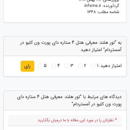
گردآورنده:
infsms.ir
شناسه مطلب: 1348
به "تور هلند: معرفی هتل 4 ستاره دای پورت ون کلیو در
آمستردام" امتیاز دهید
امتیاز دهید:
1
2
3
4
5
رای
دیدگاه های مرتبط با "تور هلند: معرفی هتل 4 ستاره دای
پورت ون کلیو در آمستردام"
* نظرتان را در مورد این مقاله با ما درمیان بگذارید