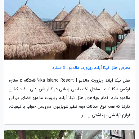
معرفی هتل نیکا آیلند ریزورت مالدیو ، 5 ستاره
هتل نیکا آیلند ریزورت مالدیو | Nika Island Resortاقامتگاه 5 ستاره
لوکس نیکا آیلند، ساحل اختصاصی زیبایی در کنار شن های سفید کشور
مالدیو دارد. تمام ویلاهای هتل نیکا آیلند ریزورت مالدیو فضای بزرگی
دارند که همه نوع امکانات مهم نظیر تلویزیون، سرویس خواب با کیفیت،
لوازم آرایشی-بهداشتی و … را...