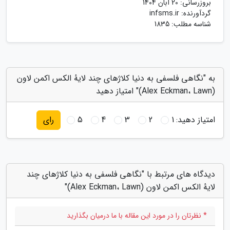
بروزرسانی:
20 آبان 1404
گردآورنده:
infsms.ir
شناسه مطلب: 1835
به "نگاهی فلسفی به دنیا کلاژهای چند لایهٔ الکس اکمن لاون
(Alex Eckman، Lawn)" امتیاز دهید
امتیاز دهید:
1
2
3
4
5
رای
دیدگاه های مرتبط با "نگاهی فلسفی به دنیا کلاژهای چند
لایهٔ الکس اکمن لاون (Alex Eckman، Lawn)"
* نظرتان را در مورد این مقاله با ما درمیان بگذارید