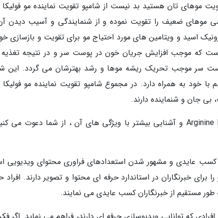
ویت موهای تان هستید بد نیست از شامپو تقویت نماینده مو فولیکا 
Argi بهره ببرید. این شامپو با وزن 400 گرمی موهای ضعیف را تقویت نموده و از شنمایندگی و آسیب دیدن 
رونیک اسید و ویتامین های مورد احتیاج مو برای تقویت و بازسازی خ
ناخته شده است که موجب افزایش جریان خون در پوست سر و در نتیجه تغذیه 
وست سر موجب تحریک ریشه موها و رشد بهترشان می گردد. این شا
 با خود به همراه دارد. در مجموع شامپو تقویت نماینده مو فولیکا 
برای آنالیز شامپو تقویت نماینده مو فولیکا مدل Arginine B و آشنایی بیشتر با ویژگی های آن ، از شما دعوت می 
، کسب عایدی و مشهور شدن استعدادهای فراوری محتوای ویدیویی ا
ا برای خبرنگاران در استاندارد حرفه ای محتوا و تصویر دارند. افراد 
 به طور مستقیم از خبرنگاران کسب عایدی می نمایند.
افرادی که توانایی ویدیوسازی حرفه ای دارند، فراهم می نماید. اگر فک