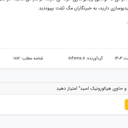
یدیوسازی دارید، به خبرنگاران مگ تَلِنت بپیوندید.
.
گردآورنده:
infsms.ir
شناسه مطلب: 1812
و و حاوی هیالورونیک اسید" امتیاز دهید