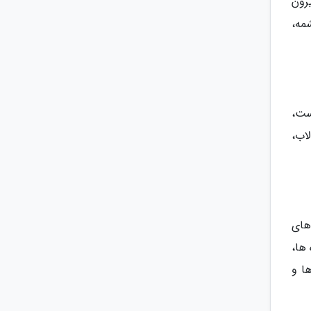
رون
مه،
ست،
لاب،
 های
ها،
ا و