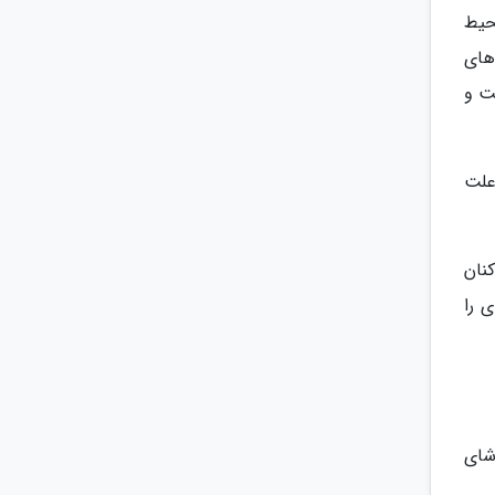
حیط
های
ت و
علت
نان
 را
شای