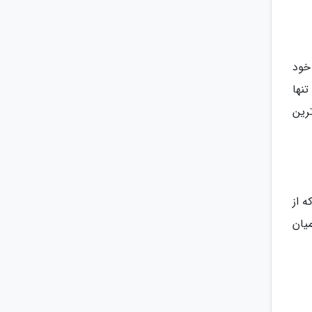
خود
نها
رین
ر که از
یان