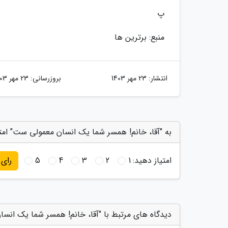
پ
منبع: برترین ها
انتشار:
23 مهر 1403
بروزرسانی:
23 مهر 1403
به "آقا، خانم! همسر شما یک انسان معمولی ست" امت
امتیاز دهید:
1
2
3
4
5
رای
دیدگاه های مرتبط با "آقا، خانم! همسر شما یک انس