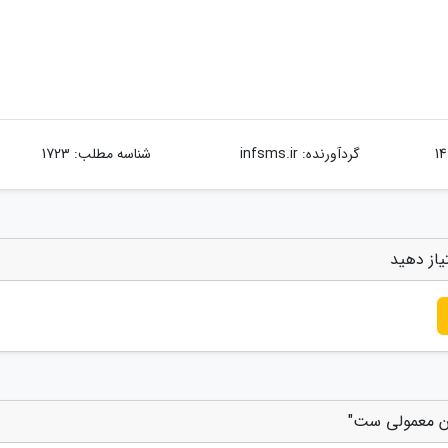
گردآورنده:
infsms.ir
شناسه مطلب: 1723
یاز دهید
ان معمولی ست"