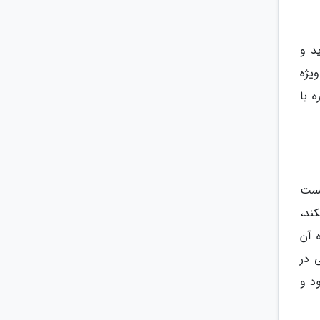
د و
یژه
 با
هست
ند،
 آن
 در
د و