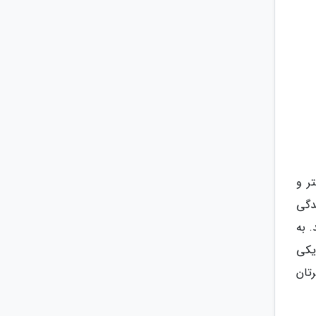
ر و
دگی
 به
یکی
تان