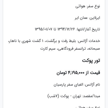
نوع سفر: هوائی
ایرلاین: عمان ایر
تاریخ آغاز/انتها: 1394/12/26 تا 1395/01/07
خدمات آژانس: بلیط رفت و برگشت، 1 گشت شهری با ناهار،
صبحانه، ترانسفر فرودگاهی، سیم کارت
تور پوکت
قیمت از 4,195,000 تومان
نام آژانس: الفبای سفر پارسیان
مبدا/مقصد: تهران - پوکت (7شب)
نوع سفر: هوائی