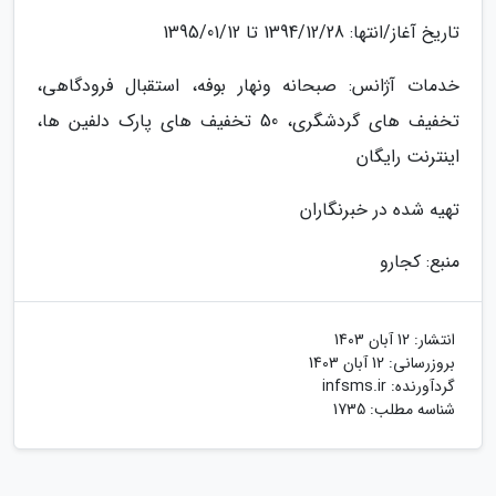
تاریخ آغاز/انتها: 1394/12/28 تا 1395/01/12
خدمات آژانس: صبحانه ونهار بوفه، استقبال فرودگاهی،
تخفیف های گردشگری، 50 تخفیف های پارک دلفین ها،
اینترنت رایگان
تهیه شده در خبرنگاران
منبع: کجارو
انتشار:
12 آبان 1403
بروزرسانی:
12 آبان 1403
گردآورنده:
infsms.ir
شناسه مطلب: 1735