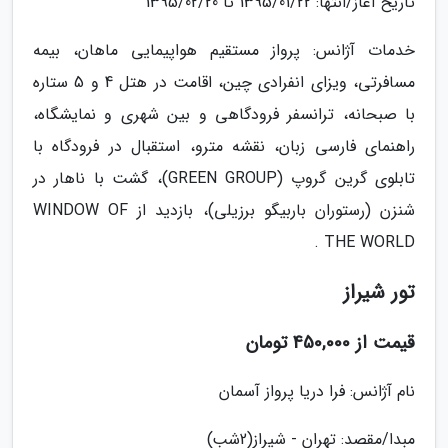
تاریخ آغاز/انتها: 1395/01/22 تا 1395/02/20
خدمات آژانس: پرواز مستقیم هواپیمایی ماهان، بیمه
مسافرتی، ویزای انفرادی چین، اقامت در هتل 4 و 5 ستاره
با صبحانه، ترانسفر فرودگاهی و بین شهری و نمایشگاه،
راهنمای فارسی زبان، نقشه مترو، استقبال در فرودگاه با
تابلوی گرین گروپ (GREEN GROUP)، گشت با ناهار در
شنزن (رستوران باربیگو برزیلی)، بازدید از WINDOW OF
THE WORLD .
تور شیراز
قیمت از 450,000 تومان
نام آژانس: فرا دریا پرواز آسمان
مبدا/مقصد: تهران - شیراز(2شب)