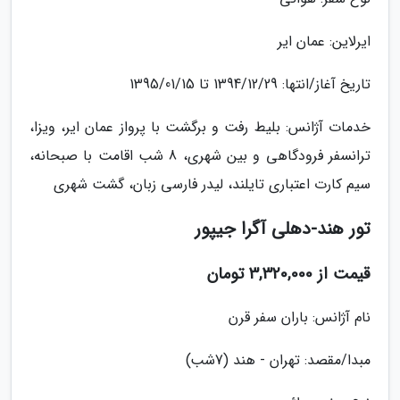
ایرلاین: عمان ایر
تاریخ آغاز/انتها: 1394/12/29 تا 1395/01/15
خدمات آژانس: بلیط رفت و برگشت با پرواز عمان ایر، ویزا،
ترانسفر فرودگاهی و بین شهری، 8 شب اقامت با صبحانه،
سیم کارت اعتباری تایلند، لیدر فارسی زبان، گشت شهری
تور هند-دهلی آگرا جیپور
قیمت از 3,320,000 تومان
نام آژانس: باران سفر قرن
مبدا/مقصد: تهران - هند (7شب)