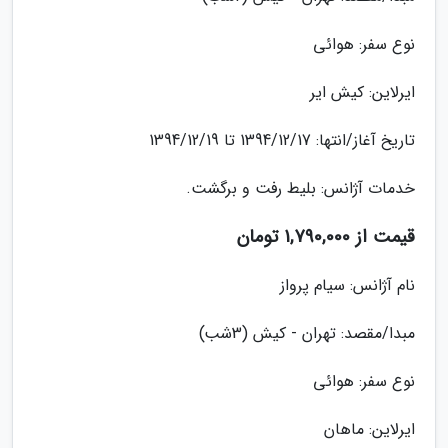
نوع سفر: هوائی
ایرلاین: کیش ایر
تاریخ آغاز/انتها: 1394/12/17 تا 1394/12/19
خدمات آژانس: بلیط رفت و برگشت.
قیمت از 1,790,000 تومان
نام آژانس: سیام پرواز
مبدا/مقصد: تهران - کیش (3شب)
نوع سفر: هوائی
ایرلاین: ماهان