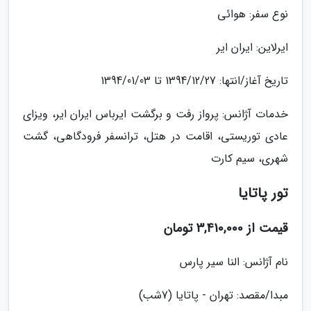
نوع سفر: هوائی
ایرلاین: ایران ایر
تاریخ آغاز/انتها: 1394/12/27 تا 1394/01/03
خدمات آژانس: پرواز رفت و برگشت ایرباس ایران ایر، ویزای
عادی توریستی، اقامت در هتل، ترانسفر فرودگاهی، گشت
شهری، سیم کارت
تور پاتایا
قیمت از 3,410,000 تومان
نام آژانس: النا سیر پارس
مبدا/مقصد: تهران - پاتایا (7شب)