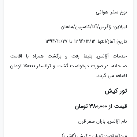
نوع سفر: هوائی
ایرلاین: زاگرس/آتا/کاسپین/ماهان
تاریخ آغاز/انتها: 1394/12/12 تا 1394/12/27
خدمات آژانس: بلیط رفت و برگشت همراه با اقامت
صبحانه، در صورت درخواست گشت و ترانسفر 150000 تومان
اضافه می گردد.
تور کیش
قیمت از 380,000 تومان
نام آژانس: باران سفر قرن
مبدا/مقصد: تهران - کیش (2شب)