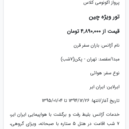
پرواز اکونومی کلاس
تور ویژه چین
قیمت از 4,890,000 تومان
نام آژانس: باران سفر قرن
مبدا/مقصد: تهران - پکن(7شب)
نوع سفر: هوائی
ایرلاین: ایران ایر
تاریخ آغاز/انتها: 1394/12/26 تا 1395/01/04
خدمات آژانس: بلیط رفت و برگشت با هواپیمایی ایران ایر،
7 شب اقامت در هتل 5 ستاره با صبحانه، ویزای گروهی،