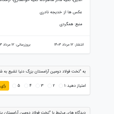
عکس ها از: خدیجه نادری
منبع: همگردی
انتشار:
12 مرداد 1403
بروزرسانی:
12 مرداد 1403
به "تخت فولاد دومین آرامستان بزرگ دنیا تشیع به شم
امتیاز دهید:
1
2
3
4
5
رای
دیدگاه های مرتبط با "تخت فولاد دومین آرامستان بز