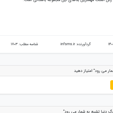
گردآورنده:
infsms.ir
شناسه مطلب: 1703
ار می رود" امتیاز دهید
رگ دنیا تشیع به شمار می رود"