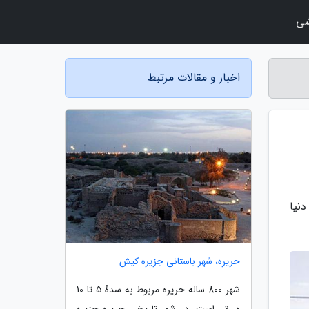
شی
اخبار و مقالات مرتبط
نیا
حریره، شهر باستانی جزیره کیش
شهر 800 ساله حریره مربوط به سدهٔ 5 تا 10
ه. ق. است. در شهر تاریخی حریره جزیره