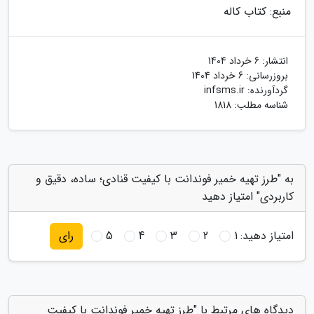
منبع: کتاب کاله
انتشار:
6 خرداد 1404
بروزرسانی:
6 خرداد 1404
گردآورنده:
infsms.ir
شناسه مطلب: 1818
به "طرز تهیه خمیر فوندانت با کیفیت قنادی؛ ساده، دقیق و
کاربردی" امتیاز دهید
امتیاز دهید:
1
2
3
4
5
رای
دیدگاه های مرتبط با "طرز تهیه خمیر فوندانت با کیفیت