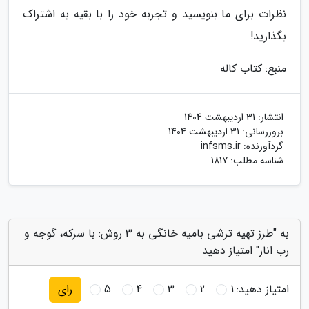
نظرات برای ما بنویسید و تجربه خود را با بقیه به اشتراک
بگذارید!
منبع: کتاب کاله
انتشار:
31 اردیبهشت 1404
بروزرسانی:
31 اردیبهشت 1404
گردآورنده:
infsms.ir
شناسه مطلب: 1817
به "طرز تهیه ترشی بامیه خانگی به 3 روش: با سرکه، گوجه و
رب انار" امتیاز دهید
امتیاز دهید:
1
2
3
4
5
رای