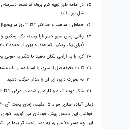
در ادامه طرز تهیه کرم بروله فرانسه، دسرها
شل بپوشانید.
حداقل 2 ساعت و حداکثر 2 تا 3 روز در یخچال قرار دهید.
(برای یک رمکین کم عمق و پهن تر حدود 2 قاشق چای خوری بهره ببرید).
کرم را به آرامی تکان دهید تا شکر به خوبی 
تا 30 دقیقه قبل از سرو، با استفاده از یک مشعل دستی یا تورچ آشپزخانه، شکر را کاراملی کنید.
به صورت دایره ای آن را مدام حرکت دهید.
شکر ذوب شده و کاراملی شده در عرض 2 تا 3 دقیقه یک رویه سفت و آب نباتی درست می نماید.
خواندن این دستور پیش خودتان می گویید: کجای 
این چه دسریه؟ می رم یه دسر راحت تر پیدا می کن