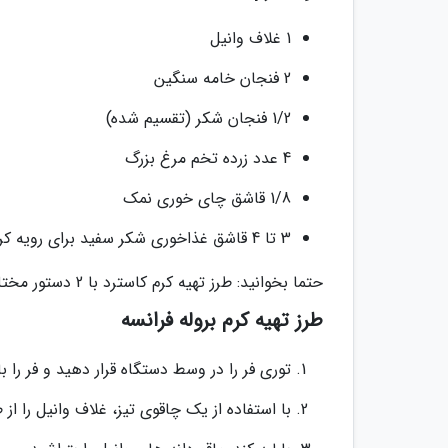
1 غلاف وانیل
2 فنجان خامه سنگین
1/2 فنجان شکر (تقسیم شده)
4 عدد زرده تخم مرغ بزرگ
1/8 قاشق چای خوری نمک
3 تا 4 قاشق غذاخوری شکر سفید برای رویه کرم
حتما بخوانید: طرز تهیه کرم کاسترد با 2 دستور مختلف مخصوص
طرز تهیه کرم بروله فرانسه
توری فر را در وسط دستگاه قرار دهید و فر را با دمای 325 درجه فارنهایت (تقریبا 162 درجه سانتی گراد) ا
با استفاده از یک چاقوی تیز، غلاف وانیل را از 