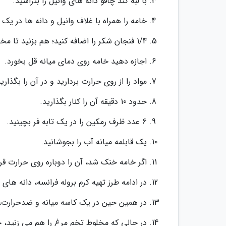
با لبه کند چاقو دانه های وانیل را بتراشید.
خامه را همراه با غلاف وانیل و دانه ها در یک ق
1/4 فنجان شکر را اضافه کنید؛ هم بزنید تا مخلوط شوند.
اجازه دهید خامه روی دمای میانه قل بخورد.
مواد را از روی حرارت بردارید و در آن را بگذارید
حدود 10 دقیقه آن را کنار بگذارید.
6 عدد ظرف رمکین را در یک تابه فر بچینید.
یک قابلمه میانه آب را بجوشانید.
اگر خامه خنک شد، آن را دوباره روی حرارت قرا
در ادامه طرز تهیه کرم بروله فرانسه، دانه های 
در همین حین در یک کاسه میانه و ضدحرارت، زرده های تخم مرغ را با 1/4 ف
در حالی که مخلوط تخم مرغ را هم می زنید، حدود 3/4 فنجان خامه داغ را به آرامی به آن ا