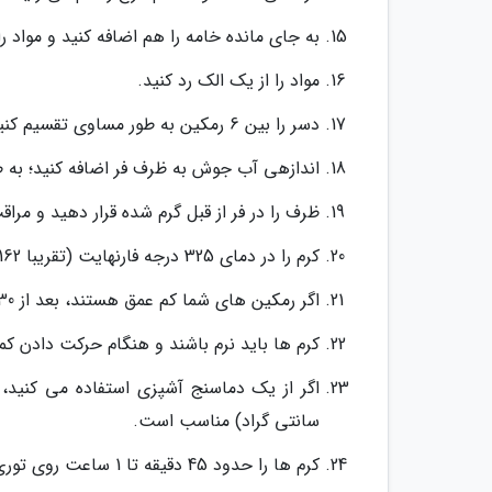
به جای مانده خامه را هم اضافه کنید و مواد 
مواد را از یک الک رد کنید.
دسر را بین 6 رمکین به طور مساوی تقسیم کنید.
اندازهی آب جوش به ظرف فر اضافه کنید؛ به ط
ظرف را در فر از قبل گرم شده قرار دهید و مراق
کرم را در دمای 325 درجه فارنهایت (تقریبا 162 درجه سانتی گراد) به مدت 35 الی 40 دقیقه بپزید.
اگر رمکین های شما کم عمق هستند، بعد از 30 دقیقه آن ها را آنالیز کنید.
کرم ها باید نرم باشند و هنگام حرکت دادن کم
سانتی گراد) مناسب است.
کرم ها را حدود 45 دقیقه تا 1 ساعت روی توری خنک کننده قرار دهید.